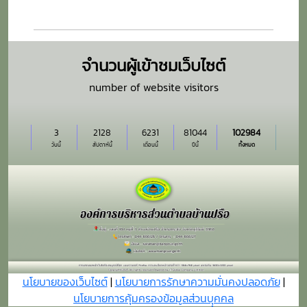
จำนวนผู้เข้าชมเว็บไซต์
number of website visitors
3
2128
6231
81044
102984
วันนี้
สัปดาห์นี้
เดือนนี้
ปีนี้
ทั้งหมด
นโยบายของเว็บไซต์
|
นโยบายการรักษาความมั่นคงปลอดภัย
|
นโยบายการคุ้มครองข้อมูลส่วนบุุคคล